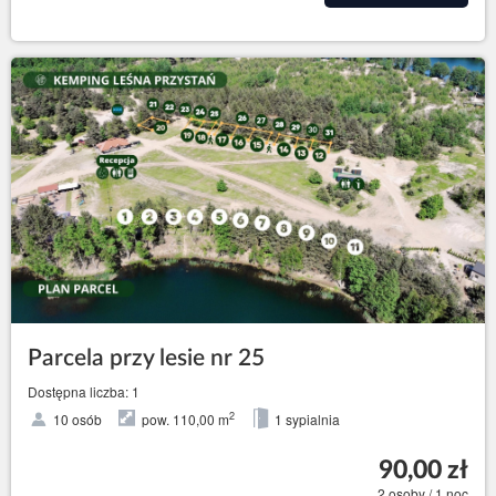
Parcela przy lesie nr 25
Dostępna liczba: 1
2
10 osób
pow. 110,00 m
1 sypialnia
90,00 zł
2 osoby / 1 noc