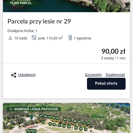
Parcela przy lesie nr 29
Dostępna liczba: 1
2
10 osób
pow. 110,00 m
1 sypialnia
90,00 zł
2 osoby / 1 noc
Udostępnij
Szczegóły
Dostępność
Pokaż oferty