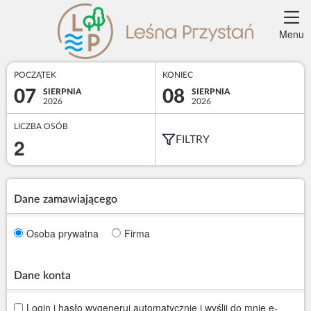
Menu
POCZĄTEK
KONIEC
07
08
SIERPNIA
SIERPNIA
2026
2026
LICZBA OSÓB
2
FILTRY
Dane zamawiającego
Osoba prywatna
Firma
Dane konta
Login i hasło wygeneruj automatycznie i wyślij do mnie e-